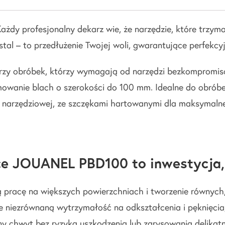
Każdy profesjonalny dekarz wie, że narzędzie, które trzyma 
al – to przedłużenie Twojej woli, gwarantujące perfekcy
erzy obróbek, którzy wymagają od narzędzi bezkompromisow
rmowanie blach o szerokości do 100 mm. Idealne do obrób
arzędziowej, ze szczękami hartowanymi dla maksymalnej
e JOUANEL PBD100 to inwestycja, 
pracę na większych powierzchniach i tworzenie równych
niezrównaną wytrzymałość na odkształcenia i pęknięcia,
 chwyt bez ryzyka uszkodzenia lub zarysowania delikatn