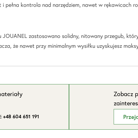
t i pełna kontrola nad narzędziem, nawet w rękawicach r
u JOUANEL zastosowano solidny, nitowany przegub, który 
nacza, że nawet przy minimalnym wysiłku uzyskujesz maksy
ateriały
Zobacz p
zaintere
ić
+48 604 651 191
Przej