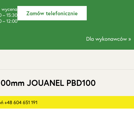
a wycena
Zamów telefonicznie
0 – 15:30
0 – 12:00
Dla wykonawców »
 100mm JOUANEL PBD100
 +48 604 651 191