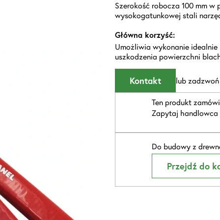
Szerokość robocza 100 mm w 
wysokogatunkowej stali narzę
Główna korzyść:
Umożliwia wykonanie idealnie 
uszkodzenia powierzchni blach
Kontakt
lub zadzwoń
Ten produkt zamówi
Zapytaj handlowca 
Do budowy z drewna
Przejdź do ka