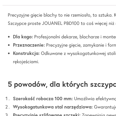
Precyzyjne gięcie blachy to nie rzemiosło, to sztuka. 
Szczypce proste JOUANEL PBD100 to coś więcej niż st
Dla kogo:
Profesjonalni dekarze, blacharze i mont
Przeznaczenie:
Precyzyjne gięcie, zamykanie i fo
Konstrukcja:
Odkuwane z wysokogatunkowej stali n
rękojeściami.
5 powodów, dla których szczypc
Szerokość robocza 100 mm:
Umożliwia efektywną 
Wysokogatunkowa stal narzędziowa:
Gwarantuje 
Precyzyjnie szlifowane szczęki:
Zapewniają pewny