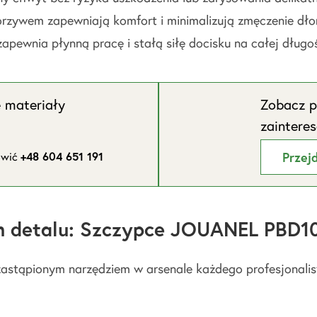
rzywem zapewniają komfort i minimalizują zmęczenie dłon
apewnia płynną pracę i stałą siłę docisku na całej długoś
e materiały
Zobacz p
zaintere
ówić
+48 604 651 191
Przej
ym detalu: Szczypce JOUANEL PBD1
zastąpionym narzędziem w arsenale każdego profesjonalis