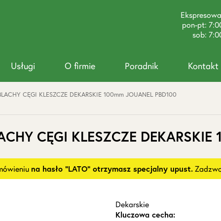
Ekspresow
pon-pt: 7:0
sob: 7:0
Usługi
O firmie
Poradnik
Kontakt
BLACHY CĘGI KLESZCZE DEKARSKIE 100mm JOUANEL PBD100
LACHY CĘGI KLESZCZE DEKARSKIE
amówieniu
na hasło "LATO" otrzymasz specjalny upust.
Zadzwoń
Dekarskie
Kluczowa cecha: