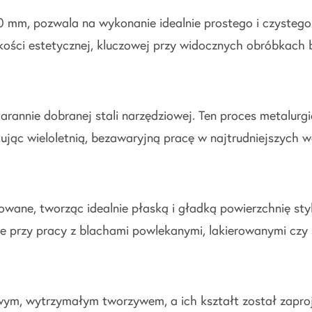
 mm, pozwala na wykonanie idealnie prostego i czystego 
kości estetycznej, kluczowej przy widocznych obróbkach 
arannie dobranej stali narzędziowej. Ten proces metalur
tując wieloletnią, bezawaryjną pracę w najtrudniejszych 
fowane, tworząc idealnie płaską i gładką powierzchnię st
e przy pracy z blachami powlekanymi, lakierowanymi czy 
wym, wytrzymałym tworzywem, a ich kształt został zaproj