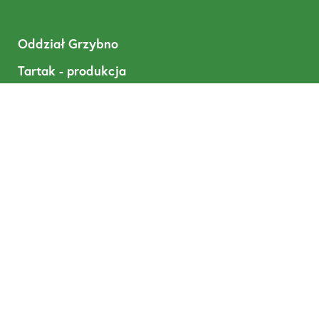
Oddział Grzybno
Tartak - produkcja
Poniedziałek – piątek:
6:00 – 15:00
Sobota:
6:00 – 11:00
T: +48 668 488 680
DREWNOTEX, Tywola 1, 87-300 Brodnica
prowadzone przez Pineplus Sp. z o. o., Łazienna 9, 87-
300 Brodnica NIP: 8741805190, KRS: 0000952634,