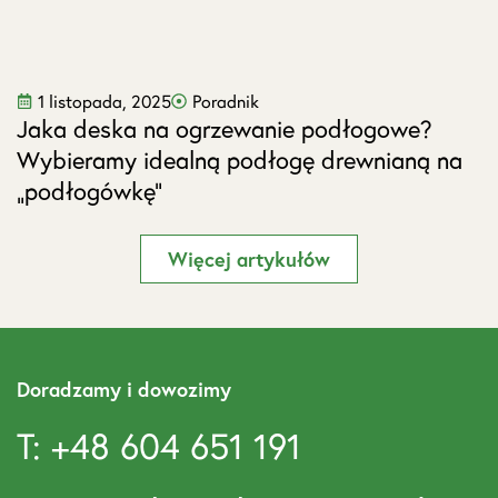
1 listopada, 2025
Poradnik
Jaka deska na ogrzewanie podłogowe?
J
Wybieramy idealną podłogę drewnianą na
s
„podłogówkę”
Więcej artykułów
Doradzamy i dowozimy
T: +48 604 651 191