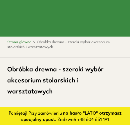
Strona główna
>
Obróbka drewna - szeroki wybór akcesorium
stolarskich i warsztatowych
Obróbka drewna - szeroki wybór
akcesorium stolarskich i
warsztatowych
Pamiętaj! Przy zamówieniu
na hasło "LATO" otrzymasz
specjalny upust.
Zadzwoń +48 604 651 191