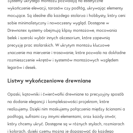
Systemy ukrytego montażu pozwalają na estetyczne
wykończenie elewacji, tarasów czy podłóg, ukrywając elementy
mocujące. Są idealne dla każdego stolarza i hobbysty, który ceni
sobie minimalistyczny i nowoczesny wygląd. Dostępne w
Drewnotex systemy obejmują klipsy montażowe, mocowania
belek i szeroki wybór innych akcesorium, które zapewnią
precyzję prac stolarskich. W ukrytym montażu kluczowe
znaczenie ma mierzenie i trasowanie, które pozwala na dokładne
rozmieszczenie wkrętów i systemów montażowych względem
legarów i desek.
Listwy wykończeniowe drewniane
Opaski, kątowniki i ćwierćwałki drewniane to precyzyjny sposób
na dodanie elegancji i kompleksowości projektom, które
realizujemy. Dzięki nim maskujemy połączenia między ścianami a
podłogą, sufitami czy innymi elementami, oraz każdy otwór,
który chcemy ukryć. Dostępne są w różnych stylach, rozmiarach
i kolorach, dzięki czemu można je dopasować do każdego