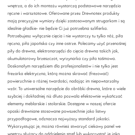
wnętrza, a do ich montażu wystarczą podstawowe narzędzia
ręczne i warsztatowe. Oferowane przez Drewnotex produkty
mają precyzyjne wymiary dzięki zastosowanym strugarkom i są
idealnie gładkie- nie będzie Ci już potrzebna szlifierka.
Potrzebujesz wyłącznie cięcia i nie wystarczy tu tylko nóż, piła
ręczna, piła japońska czy inne ostrze. Polecamy użyć przenośnej
piły do drewna, elektronarzędzi do cięcia drewna takich jak,
akumulatorowy brzeszczot, wyrzynarka czy piła taśmowa.
Doskonałym narzędziem dla profesjonalistów i nie tylko jest
frezarka elektryczna, którą można skrawać (frezować)
powierzchnie o różnej twardości, nadając im niepowtarzalny
wzór. To uniwersalne narzędzie do obróbki drewna, które o wiele
szybciej i dokładniej niż dłuto pozwala efektownie wykańczać
elementy meblarskie i stolarskie. Dostępne w naszej ofercie
opaski drewniane stosowane powszechnie jako listwy
przypodłogowe, odznacza najwyższy standard jakości.
Wykorzystując je, można również stworzyć ciekawy panel we
wnętrzu służący do oddzielenia stref lub wykorzystać je jako