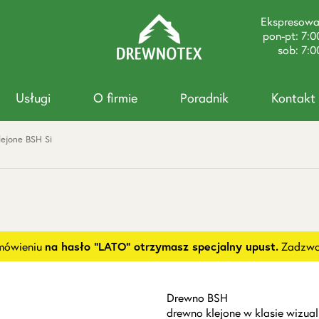
Ekspresow
pon-pt: 7:0
sob: 7:0
Usługi
O firmie
Poradnik
Kontakt
ejone BSH Si
amówieniu
na hasło "LATO" otrzymasz specjalny upust.
Zadzwoń
Drewno BSH
drewno klejone w klasie wizual