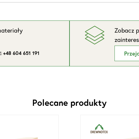
ateriały
Zobacz p
zaintere
ić
+48 604 651 191
Przej
Polecane produkty