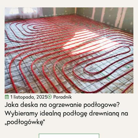
1 listopada, 2025
Poradnik
Jaka deska na ogrzewanie podłogowe?
J
Wybieramy idealną podłogę drewnianą na
s
„podłogówkę”