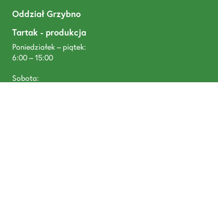
Oddział Grzybno
Tartak - produkcja
Poniedziałek – piątek:
6:00 – 15:00
Sobota:
6:00 – 11:00
T: +48 668 488 680
DREWNOTEX, Tywola 1, 87-300 Brodnica
prowadzone przez Pineplus Sp. z o. o., Łazienna 9, 87-
300 Brodnica NIP: 8741805190, KRS: 0000952634,
Santander Bank Polska SA: 58 1090 1506 0000 0001