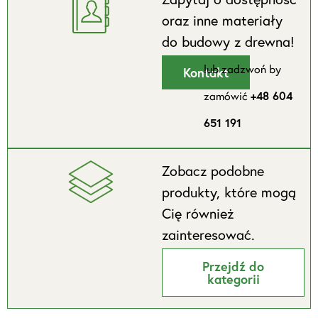
oraz inne materiały
do budowy z drewna!
lub zadzwoń by
Kontakt
zamówić
+48 604
651 191
Zobacz podobne
produkty, które mogą
Cię również
zainteresować.
Przejdź do
kategorii