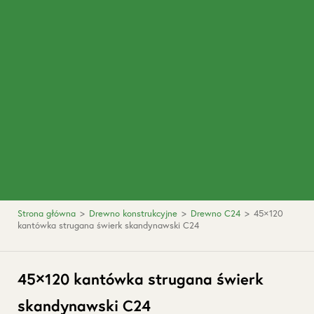
Strona główna
>
Drewno konstrukcyjne
>
Drewno C24
>
45×120
kantówka strugana świerk skandynawski C24
45×120 kantówka strugana świerk
skandynawski C24