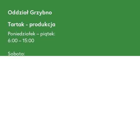
Oddział Grzybno
Tartak - produkcja
Poniedziałek – piątek:
6:00 – 15:00
Sobota:
6:00 – 11:00
T: +48 668 488 680
DREWNOTEX, Tywola 1, 87-300 Brodnica
prowadzone przez Pineplus Sp. z o. o., Łazienna 9, 87-
300 Brodnica NIP: 8741805190, KRS: 0000952634,
Santander Bank Polska SA: 58 1090 1506 0000 0001