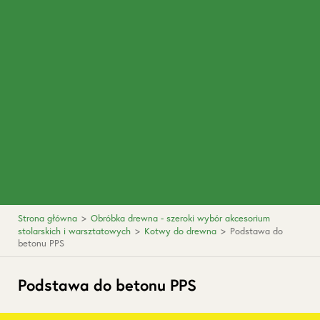
Strona główna
>
Obróbka drewna - szeroki wybór akcesorium
stolarskich i warsztatowych
>
Kotwy do drewna
>
Podstawa do
betonu PPS
Podstawa do betonu PPS