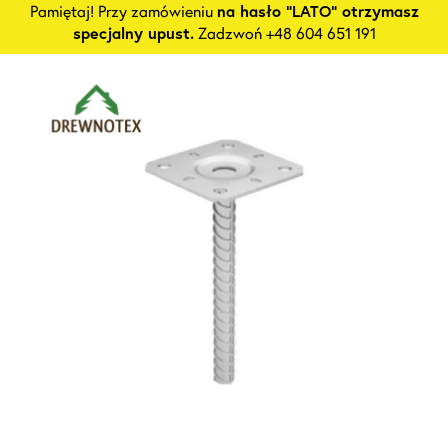
Pamiętaj! Przy zamówieniu
na hasło "LATO" otrzymasz
specjalny upust.
Zadzwoń +48 604 651 191