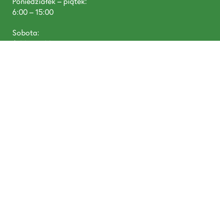
Poniedziałek – piątek:
6:00 – 15:00
Sobota:
6:00 – 11:00
T: +48 668 488 680
DREWNOTEX, Tywola 1, 87-300 Brodnica
prowadzone przez Pineplus Sp. z o. o., Łazienna 9, 87-
300 Brodnica NIP: 8741805190, KRS: 0000952634,
Santander Bank Polska SA: 58 1090 1506 0000 0001
5101 4554
Nawiguj