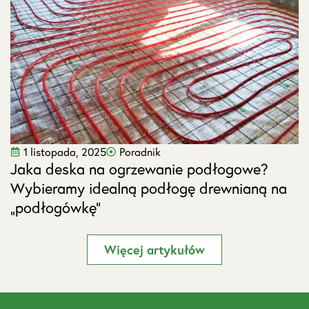
1 listopada, 2025
Poradnik
Jaka deska na ogrzewanie podłogowe?
J
Wybieramy idealną podłogę drewnianą na
s
„podłogówkę”
Więcej artykułów