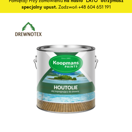
Pamiętaj! Przy zamówieniu
na hasło "LATO" otrzymasz
specjalny upust.
Zadzwoń +48 604 651 191