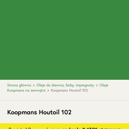
Strona główna
>
Oleje do drewna, farby, impregnaty
>
Oleje
Koopmans na zewnątrz
>
Koopmans Houtoil 102
Koopmans Houtoil 102