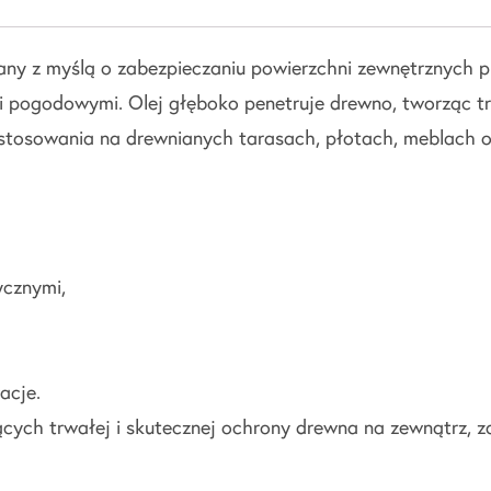
any z myślą o zabezpieczaniu powierzchni zewnętrznych p
ogodowymi. Olej głęboko penetruje drewno, tworząc trw
o stosowania na drewnianych tarasach, płotach, meblach 
ycznymi,
acje.
ych trwałej i skutecznej ochrony drewna na zewnątrz, za