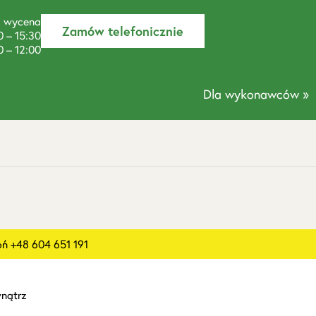
a wycena
Zamów telefonicznie
0 – 15:30
0 – 12:00
Dla wykonawców »
 +48 604 651 191
nątrz