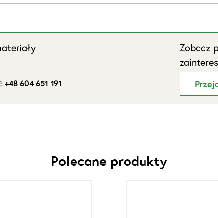
ateriały
Zobacz p
zaintere
ić
+48 604 651 191
Przej
Polecane produkty