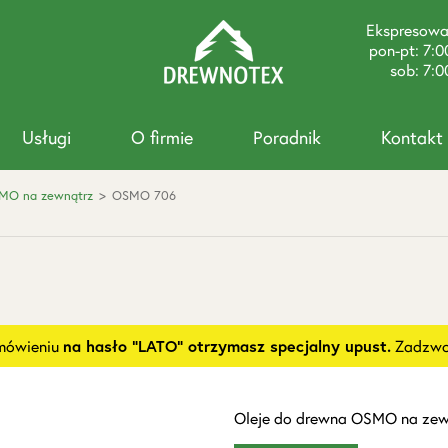
Ekspresow
pon-pt: 7:0
sob: 7:0
Usługi
O firmie
Poradnik
Kontakt
SMO na zewnątrz
>
OSMO 706
amówieniu
na hasło "LATO" otrzymasz specjalny upust.
Zadzwoń
Oleje do drewna OSMO na zew