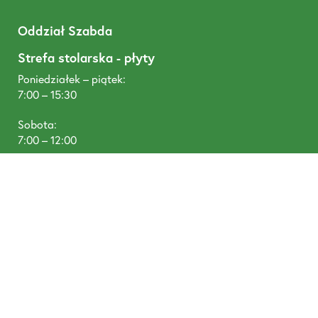
Oddział Szabda
Strefa stolarska - płyty
Poniedziałek – piątek:
7:00 – 15:30
Sobota:
7:00 – 12:00
T: +48 505 454 400
Oddział Grzybno
Tartak - produkcja
Poniedziałek – piątek:
6:00 – 15:00