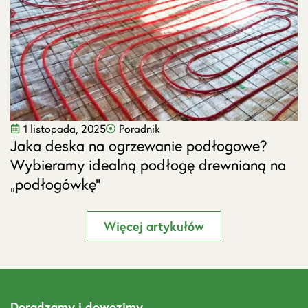
1 listopada, 2025
Poradnik
Jaka deska na ogrzewanie podłogowe?
J
Wybieramy idealną podłogę drewnianą na
s
„podłogówkę”
Więcej artykułów
Doradzamy i dowozimy