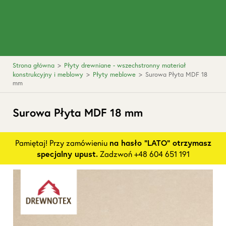
Strona główna
>
Płyty drewniane - wszechstronny materiał
konstrukcyjny i meblowy
>
Płyty meblowe
>
Surowa Płyta MDF 18
mm
Surowa Płyta MDF 18 mm
Pamiętaj! Przy zamówieniu
na hasło "LATO" otrzymasz
specjalny upust.
Zadzwoń +48 604 651 191