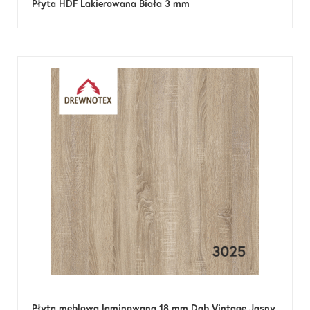
Płyta HDF Lakierowana Biała 3 mm
Płyta meblowa laminowana 18 mm Dąb Vintage Jasny