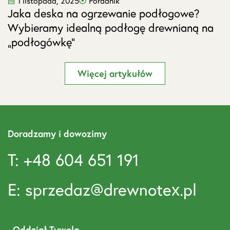
1 listopada, 2025
Poradnik
Jaka deska na ogrzewanie podłogowe?
J
Wybieramy idealną podłogę drewnianą na
s
„podłogówkę”
Więcej artykułów
Doradzamy i dowozimy
T: +48 604 651 191
E: sprzedaz@drewnotex.pl
Oddział Tywola