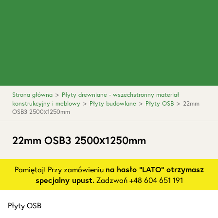
Strona główna
>
Płyty drewniane - wszechstronny materiał
konstrukcyjny i meblowy
>
Płyty budowlane
>
Płyty OSB
>
22mm
OSB3 2500x1250mm
22mm OSB3 2500x1250mm
Pamiętaj! Przy zamówieniu
na hasło "LATO" otrzymasz
specjalny upust.
Zadzwoń +48 604 651 191
Płyty OSB