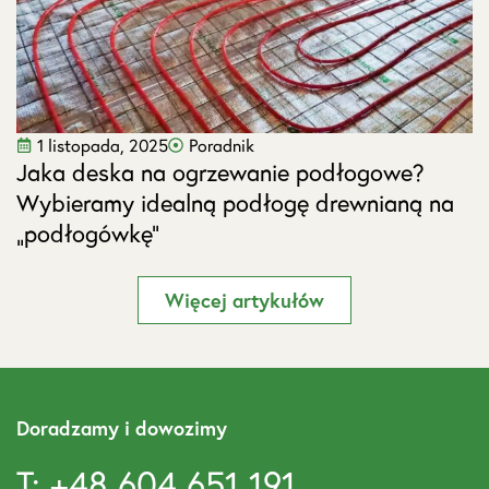
1 listopada, 2025
Poradnik
Jaka deska na ogrzewanie podłogowe?
J
Wybieramy idealną podłogę drewnianą na
s
„podłogówkę”
Więcej artykułów
Doradzamy i dowozimy
T: +48 604 651 191