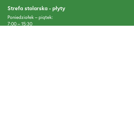
Strefa stolarska - płyty
Poniedziałek – piątek:
7:00 – 15:30
Sobota:
7:00 – 12:00
T: +48 505 454 400
Oddział Grzybno
Tartak - produkcja
Poniedziałek – piątek:
6:00 – 15:00
Sobota: