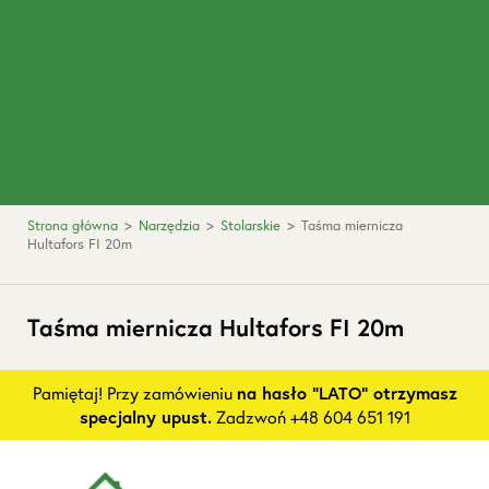
Strona główna
>
Narzędzia
>
Stolarskie
>
Taśma miernicza
Hultafors FI 20m
Taśma miernicza Hultafors FI 20m
Pamiętaj! Przy zamówieniu
na hasło "LATO" otrzymasz
specjalny upust.
Zadzwoń +48 604 651 191