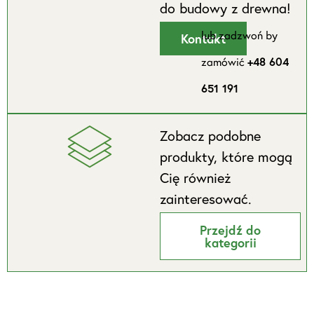
do budowy z drewna!
lub zadzwoń by
Kontakt
zamówić
+48 604
651 191
Zobacz podobne
produkty, które mogą
Cię również
zainteresować.
Przejdź do
kategorii