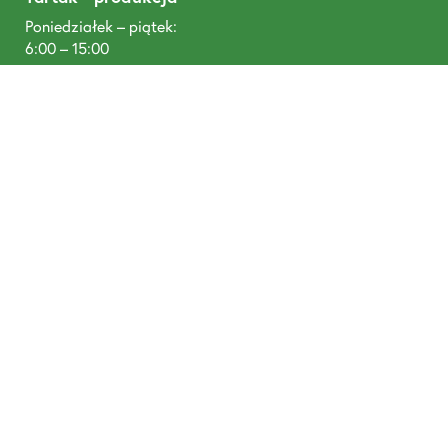
Poniedziałek – piątek:
6:00 – 15:00
Sobota:
6:00 – 11:00
T: +48 668 488 680
DREWNOTEX, Tywola 1, 87-300 Brodnica
prowadzone przez Pineplus Sp. z o. o., Łazienna 9, 87-
300 Brodnica NIP: 8741805190, KRS: 0000952634,
Santander Bank Polska SA: 58 1090 1506 0000 0001
5101 4554