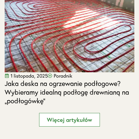
1 listopada, 2025
Poradnik
Jaka deska na ogrzewanie podłogowe?
J
Wybieramy idealną podłogę drewnianą na
s
„podłogówkę”
Więcej artykułów