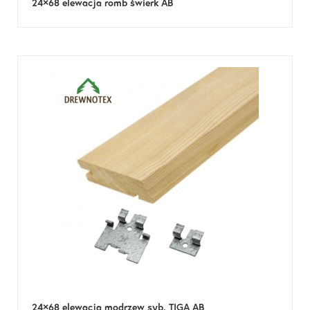
24×68 elewacja romb świerk AB
24×68 elewacja modrzew syb. TIGA AB