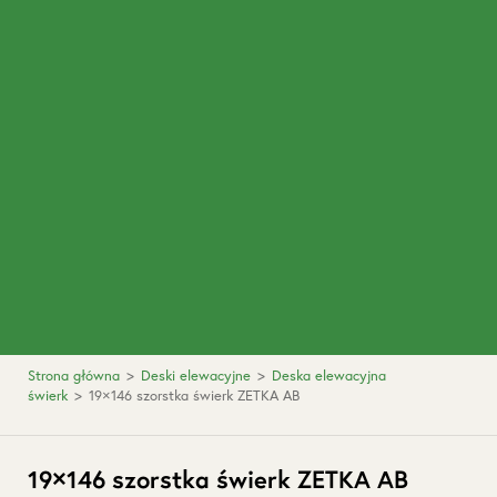
Strona główna
>
Deski elewacyjne
>
Deska elewacyjna
świerk
>
19×146 szorstka świerk ZETKA AB
19×146 szorstka świerk ZETKA AB