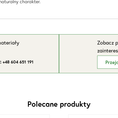
naturalny charakter.
ateriały
Zobacz p
zaintere
ić
+48 604 651 191
Przej
Polecane produkty