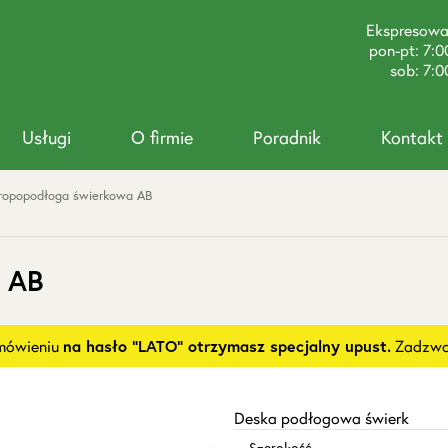
Ekspresow
pon-pt: 7:0
sob: 7:0
Usługi
O firmie
Poradnik
Kontakt
ropopodłoga świerkowa AB
a AB
amówieniu
na hasło "LATO" otrzymasz specjalny upust.
Zadzwoń
Deska podłogowa świerk
Szerokość