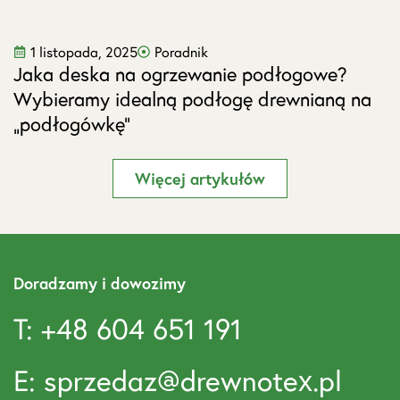
1 listopada, 2025
Poradnik
Jaka deska na ogrzewanie podłogowe?
J
Wybieramy idealną podłogę drewnianą na
s
„podłogówkę”
Więcej artykułów
Doradzamy i dowozimy
T: +48 604 651 191
E: sprzedaz@drewnotex.pl