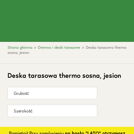
Strona główna
>
Drewno i deski tarasowe
>
Deska tarasowa thermo
sosna, jesion
Deska tarasowa thermo sosna, jesion
Grubość
Szerokość
Pamiętaj! Przy zamówieniu
na hasło "LATO" otrzymasz