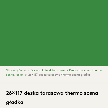
Strona główna
>
Drewno i deski tarasowe
>
Deska tarasowa thermo
sosna, jesion
>
26×117 deska tarasowa thermo sosna gładka
26×117 deska tarasowa thermo sosna
gładka