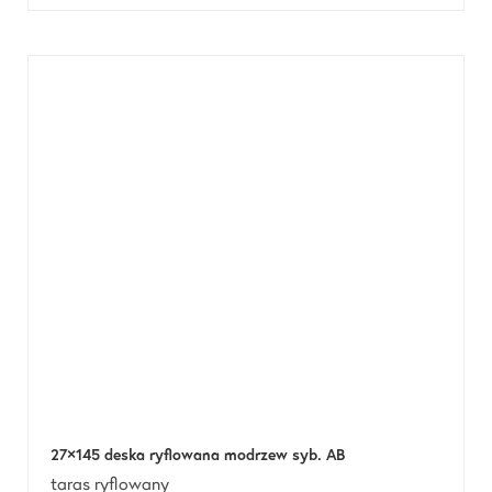
27×145 deska ryflowana modrzew syb. AB
taras ryflowany