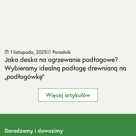
1 listopada, 2025
Poradnik
Jaka deska na ogrzewanie podłogowe?
J
Wybieramy idealną podłogę drewnianą na
s
„podłogówkę”
Więcej artykułów
Doradzamy i dowozimy