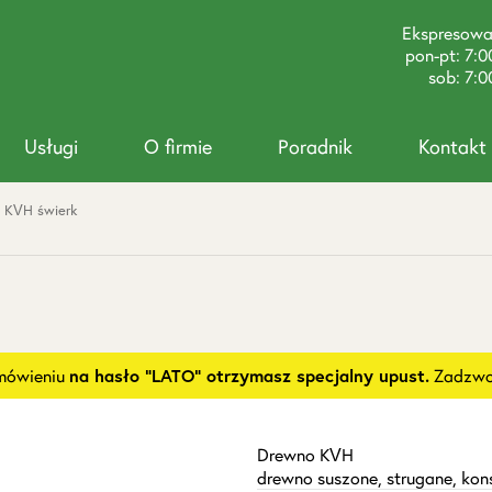
Ekspresow
pon-pt: 7:0
sob: 7:0
Usługi
O firmie
Poradnik
Kontakt
 KVH świerk
amówieniu
na hasło "LATO" otrzymasz specjalny upust.
Zadzwoń
Drewno KVH
drewno suszone, strugane, kon