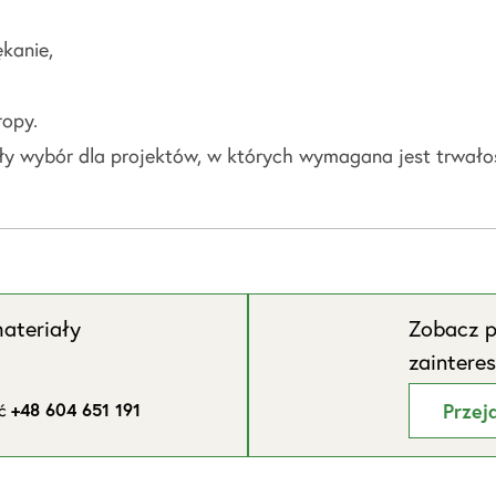
kanie,
ropy.
 wybór dla projektów, w których wymagana jest trwało
ateriały
Zobacz p
zaintere
ić
+48 604 651 191
Przej