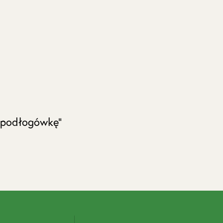
„podłogówkę”