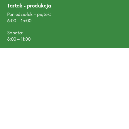
Tartak - produkcja
Poniedziałek – piątek:
6:00 – 15:00
Sobota:
6:00 – 11:00
T: +48 668 488 680
DREWNOTEX, Tywola 1, 87-300 Brodnica
prowadzone przez Pineplus Sp. z o. o., Łazienna 9, 87-
300 Brodnica NIP: 8741805190, KRS: 0000952634,
Santander Bank Polska SA: 58 1090 1506 0000 0001
5101 4554