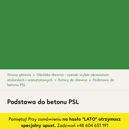
Strona główna
>
Obróbka drewna - szeroki wybór akcesorium
stolarskich i warsztatowych
>
Kotwy do drewna
>
Podstawa do
betonu PSL
Podstawa do betonu PSL
Pamiętaj! Przy zamówieniu
na hasło "LATO" otrzymasz
specjalny upust.
Zadzwoń +48 604 651 191