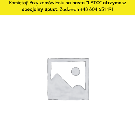
Pamiętaj! Przy zamówieniu
na hasło "LATO" otrzymasz
specjalny upust.
Zadzwoń +48 604 651 191