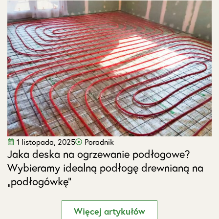
1 listopada, 2025
Poradnik
Jaka deska na ogrzewanie podłogowe?
J
Wybieramy idealną podłogę drewnianą na
s
„podłogówkę”
Więcej artykułów