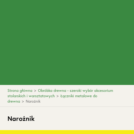
Strona główna
>
Obróbka drewna - szeroki wybór akcesorium
stolarskich i warsztatowych
>
Łączniki metalowe do
drewna
>
Narożnik
Narożnik