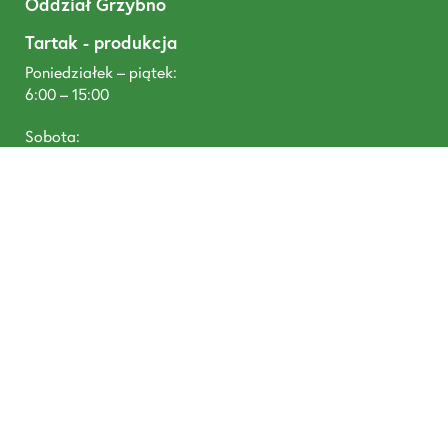
Oddział Grzybno
Tartak - produkcja
Poniedziałek – piątek:
6:00 – 15:00
Sobota:
6:00 – 11:00
T: +48 668 488 680
DREWNOTEX, Tywola 1, 87-300 Brodnica
prowadzone przez Pineplus Sp. z o. o., Łazienna 9, 87-
300 Brodnica NIP: 8741805190, KRS: 0000952634,
Santander Bank Polska SA: 58 1090 1506 0000 0001
5101 4554