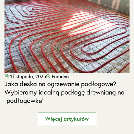
1 listopada, 2025
Poradnik
Jaka deska na ogrzewanie podłogowe?
J
Wybieramy idealną podłogę drewnianą na
s
„podłogówkę”
Więcej artykułów