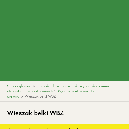
Strona główna
>
Obróbka drewna - szeroki wybór akcesorium
stolarskich i warsztatowych
>
Łączniki metalowe do
drewna
>
Wieszak belki WBZ
Wieszak belki WBZ