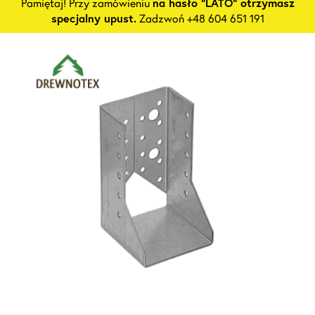
Pamiętaj! Przy zamówieniu
na hasło "LATO" otrzymasz
specjalny upust.
Zadzwoń +48 604 651 191