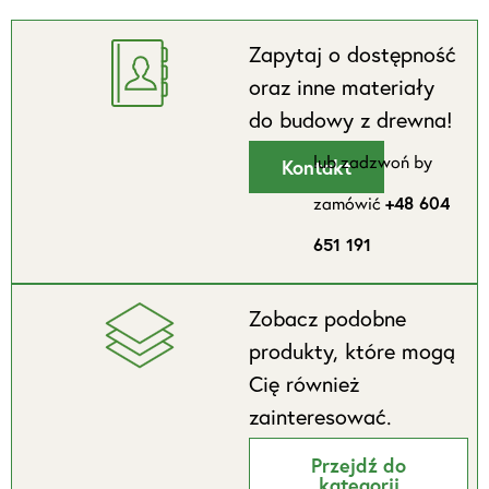
Zapytaj o dostępność
oraz inne materiały
do budowy z drewna!
lub zadzwoń by
Kontakt
zamówić
+48 604
651 191
Zobacz podobne
produkty, które mogą
Cię również
zainteresować.
Przejdź do
kategorii