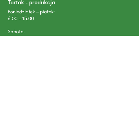
Tartak - produkcja
Poniedziałek – piątek:
6:00 – 15:00
Sobota:
6:00 – 11:00
T: +48 668 488 680
DREWNOTEX, Tywola 1, 87-300 Brodnica
prowadzone przez Pineplus Sp. z o. o., Łazienna 9, 87-
300 Brodnica NIP: 8741805190, KRS: 0000952634,
Santander Bank Polska SA: 58 1090 1506 0000 0001
5101 4554