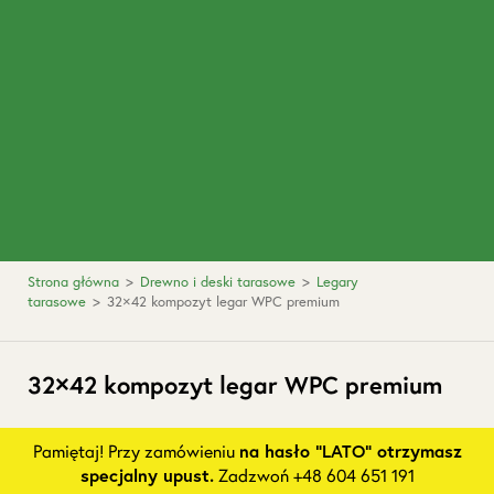
Strona główna
>
Drewno i deski tarasowe
>
Legary
tarasowe
>
32×42 kompozyt legar WPC premium
32×42 kompozyt legar WPC premium
Pamiętaj! Przy zamówieniu
na hasło "LATO" otrzymasz
specjalny upust.
Zadzwoń +48 604 651 191