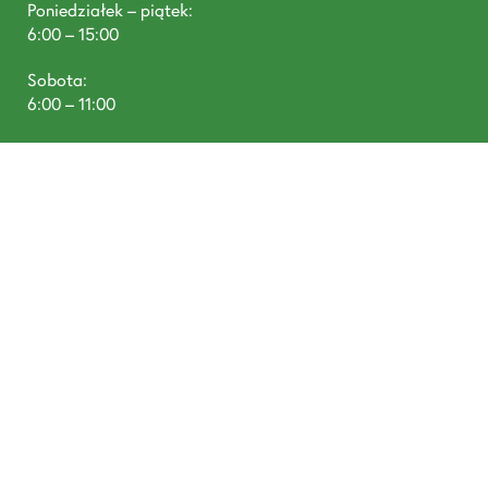
Poniedziałek – piątek:
6:00 – 15:00
Sobota:
6:00 – 11:00
T: +48 668 488 680
DREWNOTEX, Tywola 1, 87-300 Brodnica
prowadzone przez Pineplus Sp. z o. o., Łazienna 9, 87-
300 Brodnica NIP: 8741805190, KRS: 0000952634,
Santander Bank Polska SA: 58 1090 1506 0000 0001
5101 4554
Nawiguj