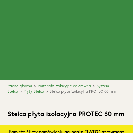
Strona główna
>
Materiały izolacyjne do drewna
>
System
Steico
>
Płyty Steico
>
Steico płyta izolacyjna PROTEC 60 mm
Steico płyta izolacyjna PROTEC 60 mm
Pamiętaj! Przy zamówieniu
na hasło "LATO" otrzymasz