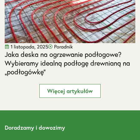
1 listopada, 2025
Poradnik
Jaka deska na ogrzewanie podłogowe?
J
Wybieramy idealną podłogę drewnianą na
s
„podłogówkę”
Więcej artykułów
Doradzamy i dowozimy